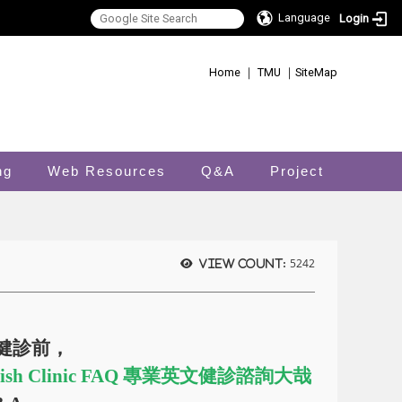
Language
Login
:::
Home
｜
TMU
｜
SiteMap
ng
Web Resources
Q&A
Project
5242
View count:
英文健診前，
lish Clinic FAQ 專業英文健診諮詢大哉