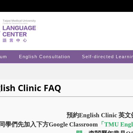
lum
English Consultation
Self-directed Learni
lish Clinic FAQ
預約English Clinic 
學們先加入下方Google Classroom
「TMU Eng