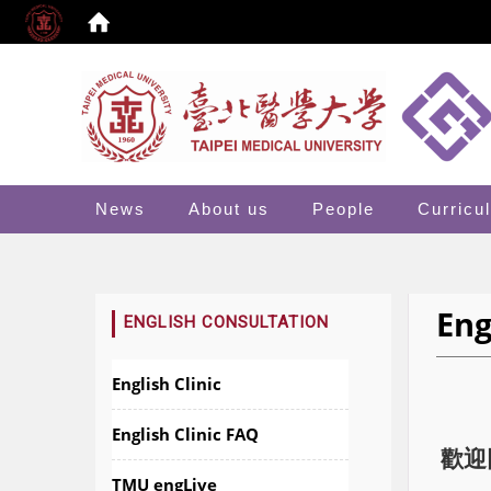
:::
News
About us
People
Curricu
Eng
:::
ENGLISH CONSULTATION
English Clinic
English Clinic FAQ
歡迎同
TMU engLive