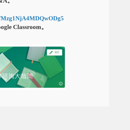
&A。
om/c/Mzg1NjA4MDQwODg5
gle Classroom。