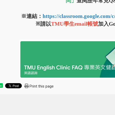
問」
查閱歷年常見Q
※
連結：
https://classroom.google.c
※請以
TMU學生email帳號
加入Goo
Print this page
re