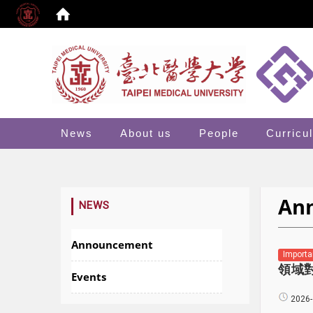
:::
News
About us
People
Curricu
An
:::
NEWS
Announcement
Importa
領域
Events
2026-