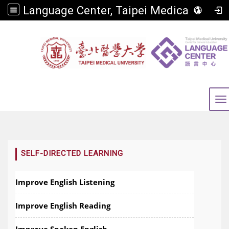
Language Center, Taipei Medical University
To
:::
SELF-DIRECTED LEARNING
Improve English Listening
Improve English Reading
Improve Spoken English