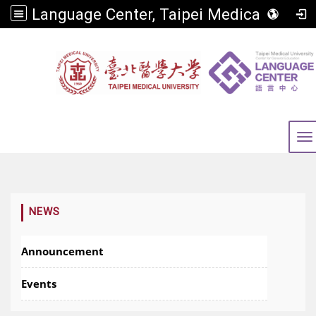
Language Center, Taipei Medical University
To
:::
NEWS
Announcement
Events