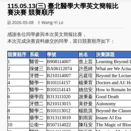
115.05.13(三) 臺北醫學大學英文簡報比
賽決賽 競賽順序
2026-05-08
Wang-Yi Lo
感謝各位同學參與本次英文簡報比賽，
本次完成決賽資料繳交的同學，當日競賽順序如下：
競賽順序
系級
學號
姓名
決賽講題
1
醫管一
B908114007
曾上芸
Learning Beyond L
2
保健三
BA06112074
許恩綺
What are We Actua
3
牙體一
B210114007
呂庭瑄
Beyond the Lectur
4
醫學一
B101114157
楊秉育
Doctors and AI: H
5
醫學一
B101114143
姚信安
How to Remain Irr
6
藥學四
B313111020
謝秉蓁
Good Death
7
牙體二
B210113015
黃舒曼
Autonomy
8
醫學二
B101113012
楊凱淇
Beyond the Classr
9
藥學二
B313113019
劉雨宸
Insane AI Era
10
公衛一
B507114022
陳珏安
The Magic of Blo