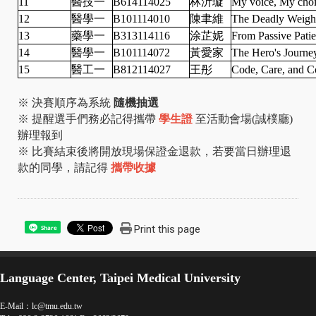
11
醫技一
B614114025
林沂璇
My voice, My choi
12
醫學一
B101114010
陳聿維
The Deadly Weigh
13
藥學一
B313114116
涂芷妮
From Passive Patie
14
醫學一
B101114072
黃愛家
The Hero's Journe
15
醫工一
B812114027
王彤
Code, Care, and C
※ 決賽順序為系統
隨機抽選
※ 提醒選手們務必記得攜帶
學生證
至活動會場(誠樸廳)
辦理報到
※ 比賽結束後將開放現場保證金退款，若要當日辦理退
款的同學，請記得
攜帶收據
Print this page
Share
Language Center, Taipei Medical University
E-Mail：
lc@tmu.edu.tw