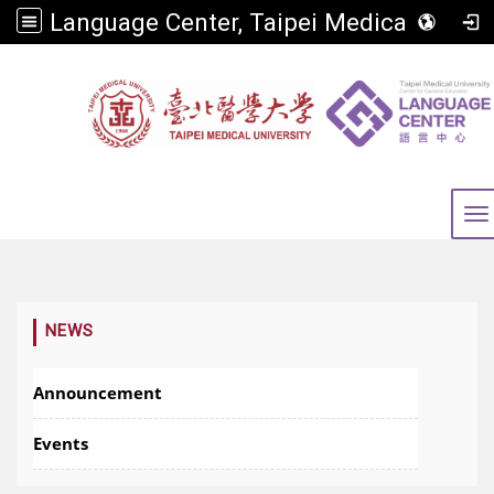
Language Center, Taipei Medical University
To
:::
NEWS
Announcement
Events