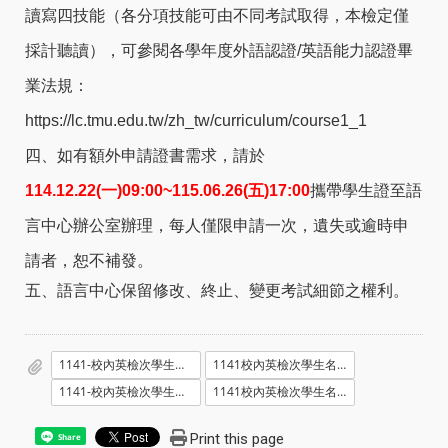
讀寫四技能（各分項技能可由不同考試取得，本檢定僅
採計聽讀），可參閱各學年度外語認證/英語能力認證畢
業法規：
https://lc.tmu.edu.tw/zh_tw/curriculum/course1_1
四、如有額外申請證書需求，請於
114.12.22(
一)09:00~115.06.26(五)17:00
攜帶學生證至語
言中心辦公室辦理，每人僅限申請一次，遺失或逾時申
請者，恕不補發。
五、語言中心保留修改、終止、變更考試細節之權利。
1141-校內英檢次學生名單暨場次_1141212.pdf
1141校內英檢次學生名單暨場次_1141212_電腦暨語文教室_位置號碼.pdf
1141-校內英檢次學生名單暨場次_1141213.pdf
1141校內英檢次學生名單暨場次_1141213_電腦暨語文教室_位置號碼.pdf
Print this page
Share