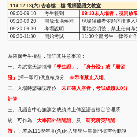
114.12.13(
六)
杏春樓二樓 電腦暨語文教室
09:00-09:10
考生報到
09:10
未入場者，視同放
09:10-09:20
開放現場候補
現場候補者依順序排隊入
09:20-09:30
考場說明
開始說明後，禁止任何考
09:30-11:30
開始考試
11:30
全體考生一律停止
為確保考生權益，請詳閱注意事項：
一、考試當天請攜帶
「學生證」、「身分證」或「居留
證」
(擇一即可)供查核身分，
未帶者禁止入場
。
二、入場時請確認座位，
未正確入座者，考試成績以0分
計算
。
三、凡語言中心施測之成績將上傳至語言檢定管理系
統，可作為「
大學部外語認證
」及「
研究所英語認
證
」，若為111學年度(含)起入學學生畢業門檻需含聽說