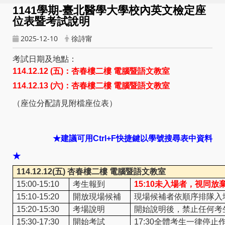
1141
學期-臺北醫學大學校內英文檢定座
位表暨考試說明
2025-12-10
徐詩甯
考試日期及地點：
114.12.12 (
五)：
杏春樓二樓 電腦暨語文教室
114.12.13 (
六)：
杏春樓二樓 電腦暨語文教室
（座位分配請見附檔座位表）
★建議可用Ctrl+F快捷鍵以學號搜尋表中資料
★
114.12.12(
五) 杏春樓二樓 電腦暨語文教室
15:00-15:10
考生報到
15:10
未入場者，視同放
15:10-15:20
開放現場候補
現場候補者依順序排隊入
15:20-15:30
考場說明
開始說明後，禁止任何考
15:30-17:30
開始考試
17:30
全體考生一律停止