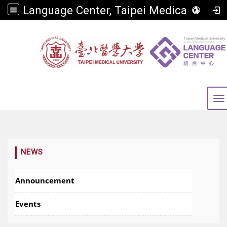
Language Center, Taipei Medical University
To
:::
NEWS
Announcement
Events