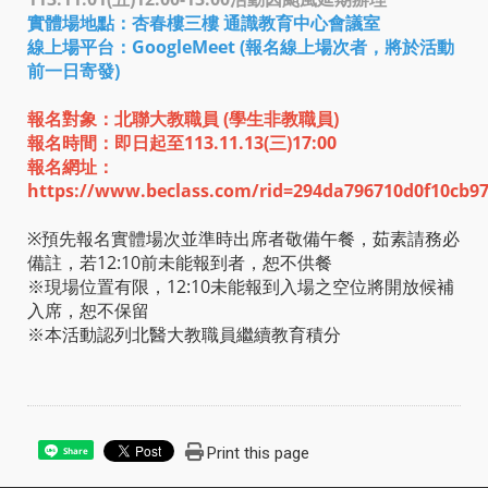
實體場地點：杏春樓三樓 通識教育中心會議室
線上場平台：GoogleMeet (報名線上場次者，將於活動
前一日寄發)
報名對象：北聯大教職員 (學生非教職員)
報名時間：即日起至113.11.13(三)17:00
報名網址：
https://www.beclass.com/rid=294da796710d0f10cb9
※預先報名實體場次並準時出席者敬備午餐，茹素請務必
備註，若12:10前未能報到者，恕不供餐
※現場位置有限，12:10未能報到入場之空位將開放候補
入席，恕不保留
※本活動認列北醫大教職員繼續教育積分
Print this page
Share