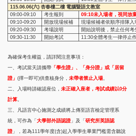
115.06.06(
六)
杏春樓二樓 電腦暨語文教室
09:00-09:10
考生報到
09:10
未入場者，視同放
09:10-09:20
開放現場候補
現場候補者依順序排隊入
09:20-09:30
考場說明
開始說明後，禁止任何考
09:30-11:30
開始考試
11:30
全體考生一律停止
為確保考生權益，請詳閱注意事項：
一、考試當天請攜帶
「學生證」、「身分證」或「居留
證」
(擇一即可)供查核身分，
未帶者禁止入場
。
二、入場時請確認座位，
未正確入座者，考試成績以0分
計算
。
三、凡語言中心施測之成績將上傳至語言檢定管理系
統，可作為「
大學部外語認證
」及「
研究所英語認
證
」，若為111學年度(含)起入學學生畢業門檻需含聽說