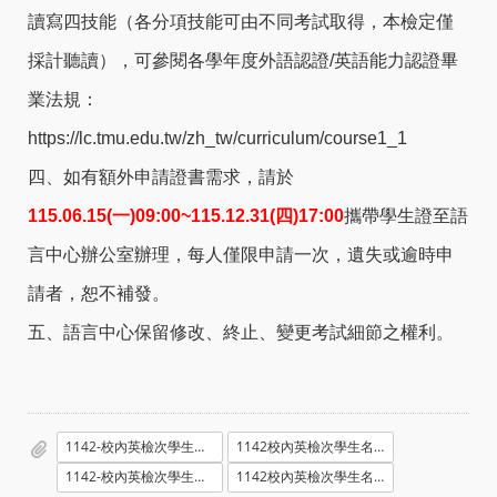
讀寫四技能（各分項技能可由不同考試取得，本檢定僅
採計聽讀），可參閱各學年度外語認證/英語能力認證畢
業法規：
https://lc.tmu.edu.tw/zh_tw/curriculum/course1_1
四、如有額外申請證書需求，請於
115.06.15(
一)09:00~115.12.31(四)17:00
攜帶學生證至語
言中心辦公室辦理，每人僅限申請一次，遺失或逾時申
請者，恕不補發。
五、語言中心保留修改、終止、變更考試細節之權利。
1142-校內英檢次學生名單暨場次_1150605.pdf
1142校內英檢次學生名單暨場次_1150605_電腦暨語文教室_位置號碼.pdf
1142-校內英檢次學生名單暨場次_1150606.pdf
1142校內英檢次學生名單暨場次_1150606_電腦暨語文教室_位置號碼.pdf