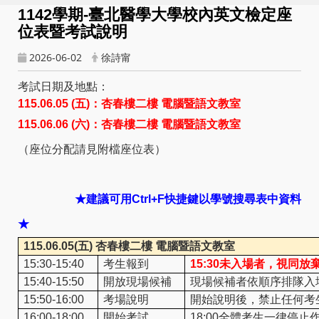
1142
學期-臺北醫學大學校內英文檢定座
位表暨考試說明
2026-06-02
徐詩甯
考試日期及地點：
115.06.05 (
五)：
杏春樓二樓 電腦暨語文教室
115.06.06 (
六)：
杏春樓二樓 電腦暨語文教室
（座位分配請見附檔座位表）
★建議可用Ctrl+F快捷鍵以學號搜尋表中資料
★
115.06.05(
五) 杏春樓二樓 電腦暨語文教室
15:30-15:40
考生報到
15:30
未入場者，視同放
15:40-15:50
開放現場候補
現場候補者依順序排隊入
15:50-16:00
考場說明
開始說明後，禁止任何考
16:00-18:00
開始考試
18:00
全體考生一律停止