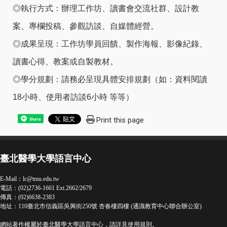
◎執行方式：辦理工作坊、讀書會交流社群、設計教
案、專欄投稿、參觀訪談、自媒體經營。
◎成果呈現：工作坊學員回饋、製作海報、影像紀錄、
讀書心得、教案或自製教材。
◎學分規劃：請務必呈現具體安排規劃（如：資料閱讀
18小時、使用者訪談6小時 等等）
Print this page
Share
臺北醫學大學語言中心
E-Mail：
lc@tmu.edu.tw
電話：(02)2736-1661 Ext.2662/2679
傳真：(02)6638-2383
地址：110臺北市信義區吳興街250號 杏春樓四樓 (通識教育中心聯合辦公室)
網站著作權屬於臺北醫學大學語言中心，請詳見
使用規則
。