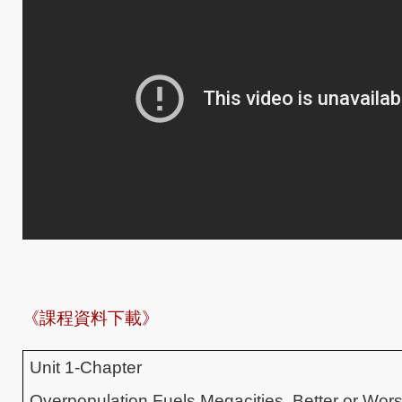
《課程資料下載》
Unit 1-Chapter
Overpopulation Fuels Megacities, Better or Wor