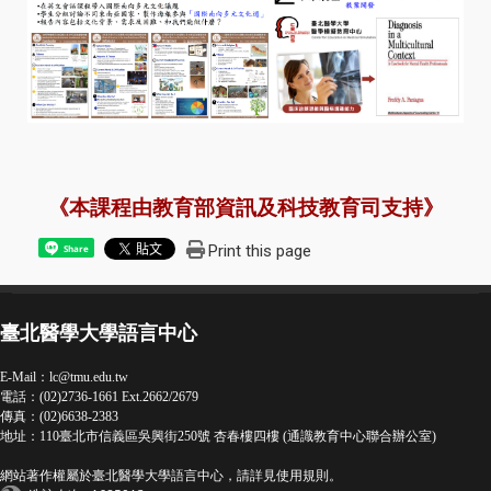
《本課程由教育部資訊及科技教育司支持》
Print this page
Share
臺北醫學大學語言中心
E-Mail：
lc@tmu.edu.tw
電話：(02)2736-1661 Ext.2662/2679
傳真：(02)6638-2383
地址：110臺北市信義區吳興街250號 杏春樓四樓 (通識教育中心聯合辦公室)
網站著作權屬於臺北醫學大學語言中心，請詳見
使用規則
。