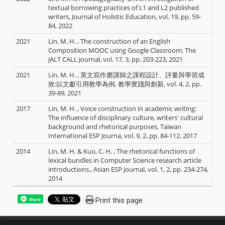
textual borrowing practices of L1 and L2 published
writers, Journal of Holistic Education, vol. 19, pp. 59-
84, 2022
2021
Lin, M. H. , The construction of an English
Composition MOOC using Google Classroom, The
JALT CALL Journal, vol. 17, 3, pp. 203-223, 2021
2021
Lin, M. H. , 英文寫作磨課師之課程設計、評量與學習成
效:以文獻引用教學為例, 教學實踐與創新, vol. 4, 2, pp.
39-89, 2021
2017
Lin, M. H. , Voice construction in academic writing:
The influence of disciplinary culture, writers' cultural
background and rhetorical purposes, Taiwan
International ESP Journa, vol. 9, 2, pp. 84-112, 2017
2014
Lin, M. H. & Kuo, C. H. , The rhetorical functions of
lexical bundles in Computer Science research article
introductions., Asian ESP Journal, vol. 1, 2, pp. 234-274,
2014
Print this page
Share