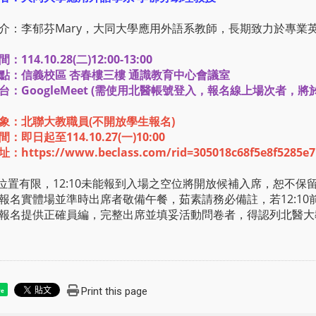
介：李郁芬Mary，大同大學應用外語系教師，長期致力於專業
114.10.28(二)12:00-13:00
點：信義校區 杏春樓三樓 通識教育中心會議室
台：GoogleMeet (需使用北醫帳號登入，報名線上場次者，
象：北聯大教職員(不開放學生報名)
：即日起至114.10.27(一)10:00
址：
https://www.beclass.com/rid=305018c68f5e8f5285e7
位置有限，12:10未能報到入場之空位將開放候補入席，恕不保
報名實體場並準時出席者敬備午餐，茹素請務必備註，若12:10
報名提供正確員編，完整出席並填妥活動問卷者，得認列北醫大
Print this page
re