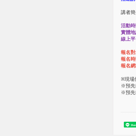
講者簡
活動時間：
實體地
線上平
報名對
報名時間
報名網
※現場
※預先
※預先
Sha