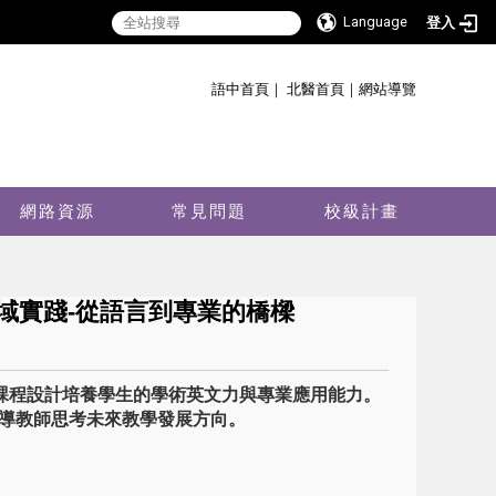
Language
登入
:::
語中首頁
｜
北醫首頁
｜
網站導覽
網路資源
常見問題
校級計畫
學的跨域實踐-從語言到專業的橋樑
透過課程設計培養學生的學術英文力與專業應用能力。
導教師思考未來教學發展方向。