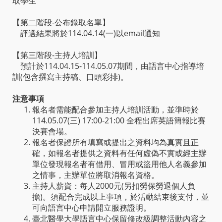
取學生
【第二階段-公布錄取名單】
評選結果將於114.04.14(一)以email通知
【第三階段-主持人培訓】
預計於114.04.15-114.05.07期間，由語言中心指導培
訓(包含撰寫主持稿、口頭彩排)。
注意事項
報名者需能配合參加主持人培訓活動，並準時於
114.05.07(三) 17:00-21:00 全程出席英語簡報比賽
決賽會場。
報名者保證所有填寫或提出之資料均為真實且正
確，如報名者提供之資料有任何虛偽不實或經主辦
單位發現報名者有借用、冒用或盜用他人名義參加
之情事，主辦單位將取消報名資格。
主持人薪資：每人2000元(另扣勞保勞退個人負
擔)。須配合完成以上事項，於活動結束後支付，並
可向語言中心申請開立服務證明。
臺北醫學大學語言中心保留修改級調整活動內容之