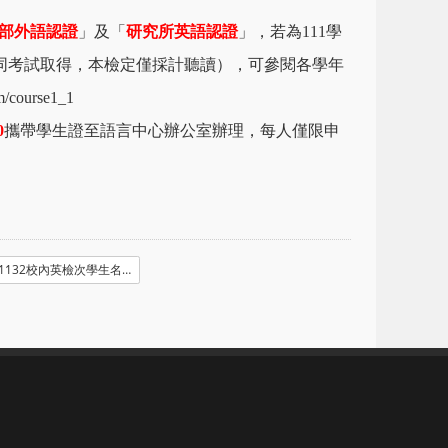
部外語認證
」及「
研究所英語認證
」，若為111學
不同考試取得，本檢定僅採計聽讀），可參閱各學年
um/course1_1
0
攜帶學生證至語言中心辦公室辦理，每人僅限申
1132校內英檢次學生名單暨場次_1140510_電腦教室B_位置號碼.pdf