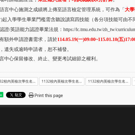
語言中心施測之成績將上傳至語言檢定管理系統，可作為「
大學
含)起入學學生畢業門檻需含聽說讀寫四技能（各分項技能可由
認證/英語能力認證畢業法規：
https://lc.tmu.edu.tw/zh_tw/curricul
有額外申請證書需求，請於
114.05.19(
一)09:00~115.01.10(五)17:0
，遺失或逾時申請者，恕不補發。
言中心保留修改、終止、變更考試細節之權利。
1132校內英檢次學生名單暨場次_1140509.pdf
1132校內英檢次學生名單暨場次_1140509_電腦暨語文教室_位置號碼.pdf
1132校內英檢次學生名單暨場次_1140510.pdf
Print this page
re