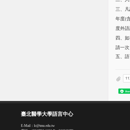
三、凡
年度(
度外語
四、如
請一次
五、語
Sha
臺北醫學大學語言中心
E-Mail：
lc@tmu.edu.tw