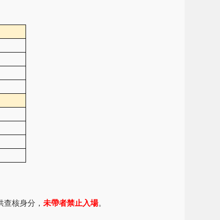
。
)供查核身分，
未帶者禁止入場
。