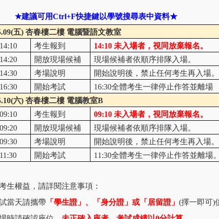
★建議可用Ctrl+F快捷鍵以學號搜尋表中資料★
.09(
五) 杏春樓二樓 電腦暨語文教室
14:10
考生報到
14:10
未入場者，視同放棄報名。
14:20
開放現場候補
現場候補者依順序排隊入場。
14:30
考場說明
開始說明後，禁止任何考生再入場。
16:30
開始考試
16:30
全體考生一律停止作答並離場
.10(
六) 杏春樓二樓 電腦教室B
09:10
考生報到
09:10
未入場者，視同放棄報名。
09:20
開放現場候補
現場候補者依順序排隊入場。
09:30
考場說明
開始說明後，禁止任何考生再入場。
11:30
開始考試
11:30
全體考生一律停止作答並離場
考生權益，請詳閱注意事項：
試當天請攜帶
「學生證」、「身分證」或「居留證」
(擇一即可
場時請確認座位，
未正確入座者，考試成績以0分計算
。