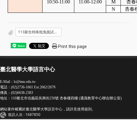
10:50-11:00
11:00-12:00
M
杏春
N
杏春
113新生特殊抵免面試學生場次.pdf
Print this page
Share
臺北醫學大學語言中心
E-Mail：
lc@tmu.edu.tw
電話：(02)2736-1661 Ext.2662/2679
傳真：(02)6638-2383
地址：110臺北市信義區吳興街250號 杏春樓四樓 (通識教育中心聯合辦公室)
網站著作權屬於臺北醫學大學語言中心，請詳見
使用規則
。
造訪人次 : 1687850