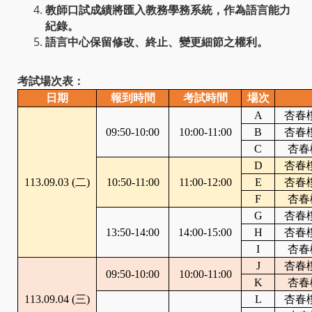
教師口試成績將匯入教務學務系統，作為語言能力
紀錄。
語言中心保留修改、終止、變更細節之權利。
考試場次表：
日
期
報到時間
考試時間
場次
A
杏春
09:50-10:00
10:00-11:00
B
杏春
C
杏春
D
杏春
113.09.03 (
二)
10:50-11:00
11:00-12:00
E
杏春
F
杏春
G
杏春
13:50-14:00
14:00-15:00
H
杏春
I
杏春
J
杏春
09:50-10:00
10:00-11:00
K
杏春
113.09.04 (
三)
L
杏春