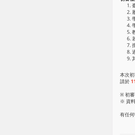
本次初
請於
1
※ 初
※ 資
有任何申