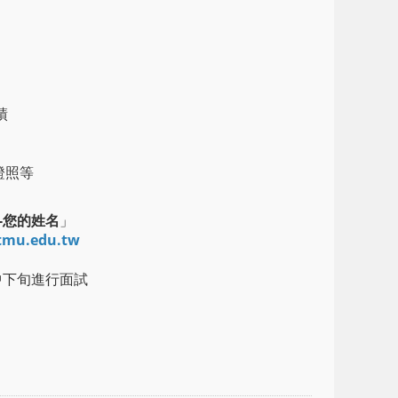
績
證照等
-您的姓名
」
u.edu.tw
中下旬進行面試