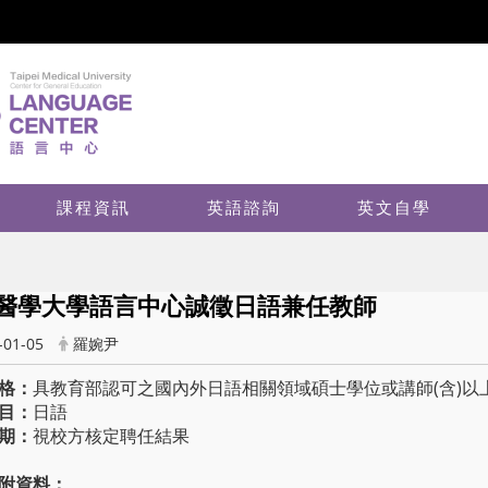
課程資訊
英語諮詢
英文自學
醫學大學語言中心誠徵日語兼任教師
-01-05
羅婉尹
格：
具教育部認可之國內外日語相關領域碩士學位或講師(含)以
目：
日語
期：
視校方核定聘任結果
附資料：