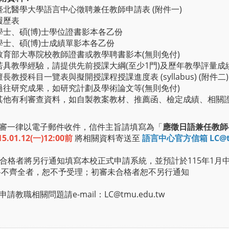
臺北醫學大學語言中心徵聘兼任教師申請表 (附件一)
履歷表
學士、碩(博)士學位證書影本各乙份
學士、碩(博)士成績單影本各乙份
教育部大專院校教師證書或教學聘書影本(無則免付)
若具教學經驗，請提供先前授課大綱(至少1門)及歷年教學評量成
擅長教授科目一覽表與擬開授課程授課進度表 (syllabus) (附件二)
過往研究成果，如研究計劃及學術論文等(無則免付)
其他有利審查資料，如自製教案教材、推薦函、檢定成績、相關
審一律以電子郵件收件，信件主旨請填寫為「
應徵日語兼任教師
15.01.12(一)12:00前
將相關資料寄送至
語言中心官方信箱 LC@tm
審合格者將另行通知填寫本校正式申請系統，並預計於115年1月
料不齊全者，恕不予受理；初審未合格者恕不另行通知
請教職相關問題請e-mail：LC@tmu.edu.tw