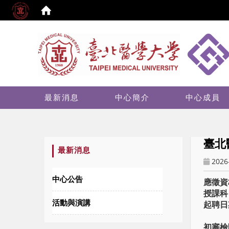
:::
最新消息
中心簡介
中心成員
臺北
:::
最新消息
2026
中心公告
應徵資
授課科
活動與演講
起聘日
初審檢