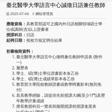
臺北醫學大學語言中心誠徵日語兼任教師
2025-07-04
網站管理員
應徵資格：
具教育部認可之國內外日語相關領域碩士學
位或講師(含)以上證書者
授課科目：
日語
起聘日期：
視校方核定聘任結果
初審檢附資料：
臺北醫學大學語言中心徵聘兼任教師申請表 (附件
一)
履歷表
學士、碩(博)士學位證書影本各乙份
學士、碩(博)士成績單影本各乙份
教育部大專院校教師證書或教學聘書影本(無則免
付)
若具教學經驗，請提供先前授課大綱(至少1門)及歷
年教學評量成績
擅長教授科目一覽表與擬開授課程授課進度表
(syllabus) (附件二)