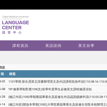
課程資訊
英語諮詢
英文自學
消息
日期
標題
8-05
1101學期 新生憑英文證書辦理英文及外語課程抵免申請(110.08.16-110.08.
6-08
TIP:修業學制對應109(含)前學年度學生必修英文課程修課須知
5-28
(修訂內容)1092學期應屆畢業生及延修生外語認證緩繳申請(110.05.28-110.0
5-14
(修訂內容)開放本學期(1092)大學部應屆畢業生及延修生領取本校辦理之前測