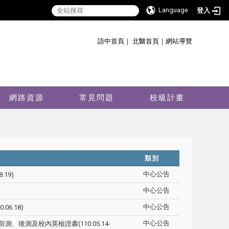
Language
登入
:::
語中首頁
｜
北醫首頁
｜
網站導覽
網路資源
常見問題
校級計畫
類別
中心公告
19)
中心公告
中心公告
6.18)
中心公告
、後測及校內英檢證書(110.05.14-