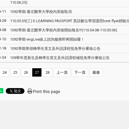
110.06.25)
5-11
1092學期-臺北醫學大學校內英檢取消
4-28
110.05.05(三) E-LEARNING PASSPORT 英語數位學習護照best flyer
4-08
1092學期-臺北醫學大學校內英檢開始報名!!!(110.04.08-110.05.06)
3-10
1092學期 engLive線上諮詢服務即將開始囉！
2-18
1092學期寒假轉學生英文及外語課程抵免學分審核公告
1-04
109學年度新生及轉學生英文及外語課程補抵免學分審核公告
24
25
26
27
28
上一頁
下一頁
最後
Print this page
re